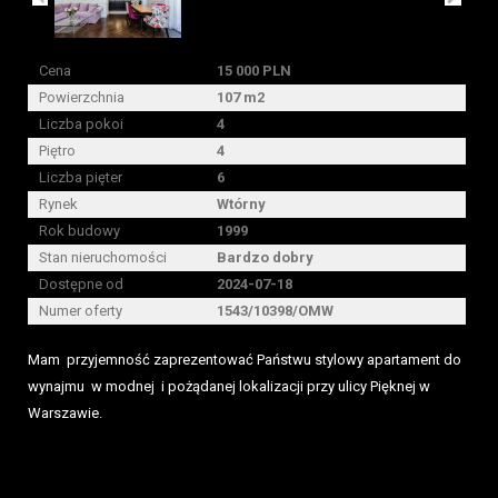
Cena
15 000 PLN
Powierzchnia
107 m2
Liczba pokoi
4
Piętro
4
Liczba pięter
6
Rynek
Wtórny
Rok budowy
1999
Stan nieruchomości
Bardzo dobry
Dostępne od
2024-07-18
Numer oferty
1543/10398/OMW
Mam przyjemność zaprezentować Państwu stylowy apartament do
wynajmu w modnej i pożądanej lokalizacji przy ulicy Pięknej w
Warszawie.